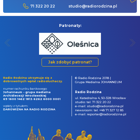
71 322 20 22
studio@radiorodzina.pl
Patronaty:
Jak zdobyć patronat?
Radio Rodzina utrzymuje się z
© Radio Rodzina 2018 |
dobrowolnych wpłat radiosłuchaczy.
Grupa Medialna JOHANNEUM
numer rachunku bankowego:
Radio Rodzina
Johanneum - grupa medialna
Archidiecezji Wrocławskiej
ul. Katedralna 4, 50-328 Wrocław
69 1600 1462 1813 6262 6000 0001
studio: tel. 71 322 20 22
wpłaty z tytułem:
e-mail: studio@radiorodzina.pl
DAROWIZNA NA RADIO RODZINA
newsroom: tel. +48 71 327 12 85
e-mail: reporter@radiorodzina.pl