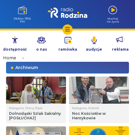
Wołów 99.6
słuchaj
FM
na żywo
Przejdź
do
dostępność
o nas
ramówka
audycje
reklama
treści
Home
»
Archiwum
Kategoria: Dolny Śląsk
Kategoria: Kościół
Dolnośląski Szlak Sakralny
Noc Kościołów w
[POSŁUCHAJ]
Henrykowie