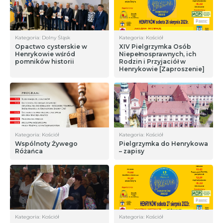
Kategoria: Dolny Śląsk
Kategoria: Kościół
Opactwo cysterskie w
XIV Pielgrzymka Osób
Henrykowie wśród
Niepełnosprawnych, ich
pomników historii
Rodzin i Przyjaciół w
Henrykowie [Zaproszenie]
Kategoria: Kościół
Kategoria: Kościół
Wspólnoty Żywego
Pielgrzymka do Henrykowa
Różańca
– zapisy
Kategoria: Kościół
Kategoria: Kościół