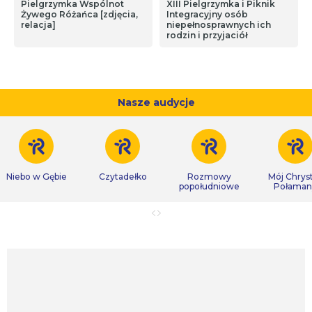
Pielgrzymka Wspólnot
XIII Pielgrzymka i Piknik
Żywego Różańca [zdjęcia,
Integracyjny osób
relacja]
niepełnosprawnych ich
rodzin i przyjaciół
Nasze audycje
Niebo w Gębie
Czytadełko
Rozmowy
Mój Chrys
popołudniowe
Połaman