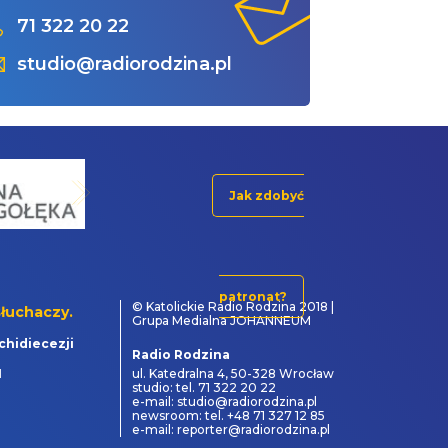
71 322 20 22
studio@radiorodzina.pl
Jak zdobyć
patronat?
© Katolickie Radio Rodzina 2018 |
łuchaczy.
Grupa Medialna JOHANNEUM
chidiecezji
Radio Rodzina
1
ul. Katedralna 4, 50-328 Wrocław
studio: tel. 71 322 20 22
e-mail: studio@radiorodzina.pl
newsroom: tel. +48 71 327 12 85
e-mail: reporter@radiorodzina.pl