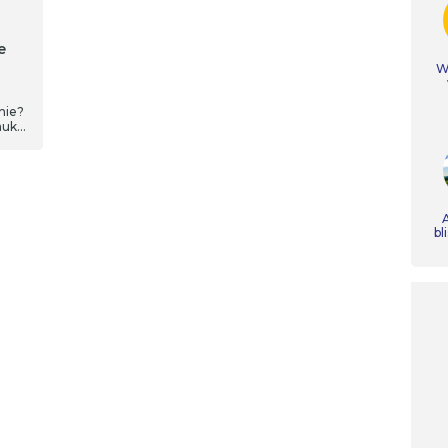
e
Ws
nie?
auk
A
bl