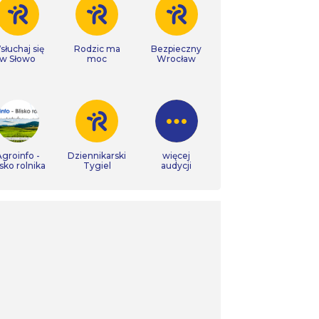
łuchaj się
Rodzic ma
Bezpieczny
w Słowo
moc
Wrocław
groinfo -
Dziennikarski
więcej
isko rolnika
Tygiel
audycji