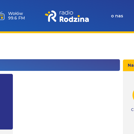
Wołów
o nas
99.6 FM
Na
C