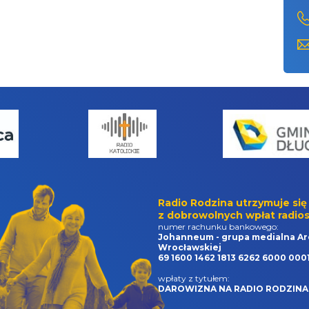
Radio Rodzina utrzymuje się
z dobrowolnych wpłat radios
numer rachunku bankowego:
Johanneum - grupa medialna Ar
Wrocławskiej
69 1600 1462 1813 6262 6000 000
wpłaty z tytułem:
DAROWIZNA NA RADIO RODZINA