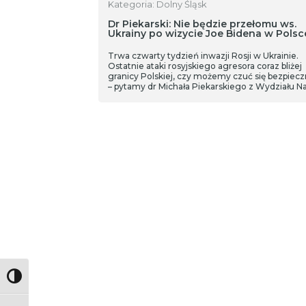
Kategoria: Dolny Śląsk
Dr Piekarski: Nie będzie przełomu ws.
Ukrainy po wizycie Joe Bidena w Polsc
Trwa czwarty tydzień inwazji Rosji w Ukrainie.
Ostatnie ataki rosyjskiego agresora coraz bliżej
granicy Polskiej, czy możemy czuć się bezpiecz
– pytamy dr Michała Piekarskiego z Wydziału N
Społecznych Uniwersytetu Wrocławskiego.
Toggle High Contrast