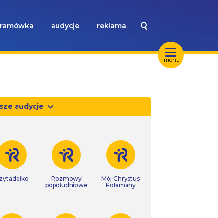
ramówka
audycje
reklama
menu
sze audycje
zytadełko
Rozmowy
Mój Chrystus
popołudniowe
Połamany