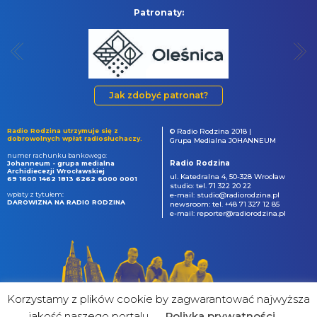
Patronaty:
Jak zdobyć patronat?
Radio Rodzina utrzymuje się z
© Radio Rodzina 2018 |
dobrowolnych wpłat radiosłuchaczy.
Grupa Medialna JOHANNEUM
numer rachunku bankowego:
Radio Rodzina
Johanneum - grupa medialna
Archidiecezji Wrocławskiej
ul. Katedralna 4, 50-328 Wrocław
69 1600 1462 1813 6262 6000 0001
studio: tel. 71 322 20 22
wpłaty z tytułem:
e-mail: studio@radiorodzina.pl
DAROWIZNA NA RADIO RODZINA
newsroom: tel. +48 71 327 12 85
e-mail: reporter@radiorodzina.pl
Korzystamy z plików cookie by zagwarantować najwyższa
jakość naszego portalu
Poliyka prywatności