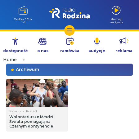
Wołów 99.6
słuchaj
FM
na żywo
Przejdź
do
dostępność
o nas
ramówka
audycje
reklama
treści
Home
»
Archiwum
Kategoria: Kościół
Wolontariusze Młodzi
Światu pomagają na
Czarnym Kontynencie