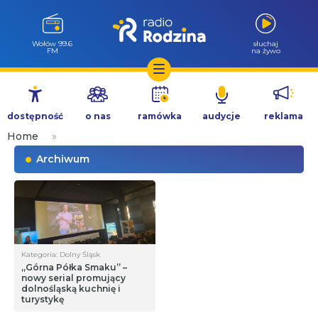
Wołów 99.6
słuchaj
FM
na żywo
Przejdź
do
dostępność
o nas
ramówka
audycje
reklama
treści
Home
»
Archiwum
Kategoria: Dolny Śląsk
„Górna Półka Smaku” –
nowy serial promujący
dolnośląską kuchnię i
turystykę