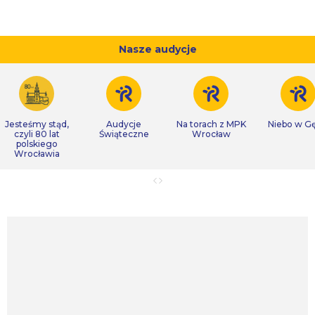
Nasze audycje
Jesteśmy stąd,
Audycje
Na torach z MPK
Niebo w Gę
czyli 80 lat
Świąteczne
Wrocław
polskiego
Wrocławia