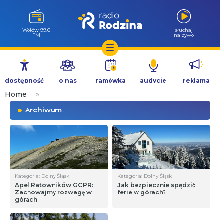
Wołów 99.6
słuchaj
FM
na żywo
Przejdź
do
dostępność
o nas
ramówka
audycje
reklama
treści
Home
»
Archiwum
Kategoria: Dolny Śląsk
Kategoria: Dolny Śląsk
Apel Ratowników GOPR:
Jak bezpiecznie spędzić
Zachowajmy rozwagę w
ferie w górach?
górach