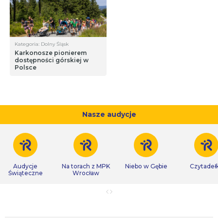
Kategoria: Dolny Śląsk
Karkonosze pionierem
dostępności górskiej w
Polsce
Nasze audycje
Audycje
Na torach z MPK
Niebo w Gębie
Czytadeł
Świąteczne
Wrocław