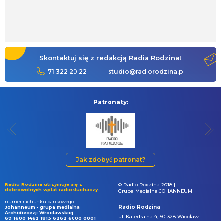
Skontaktuj się z redakcją Radia Rodzina!
71 322 20 22
studio@radiorodzina.pl
Patronaty:
Jak zdobyć patronat?
Radio Rodzina utrzymuje się z
© Radio Rodzina 2018 |
dobrowolnych wpłat radiosłuchaczy.
Grupa Medialna JOHANNEUM
numer rachunku bankowego:
Radio Rodzina
Johanneum - grupa medialna
Archidiecezji Wrocławskiej
ul. Katedralna 4, 50-328 Wrocław
69 1600 1462 1813 6262 6000 0001