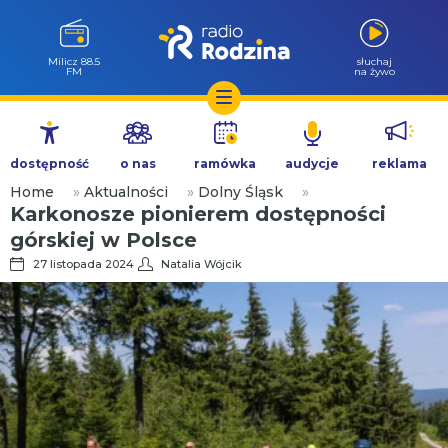
Milicz 88.5
słuchaj
FM
na żywo
Przejdź
do
dostępność
o nas
ramówka
audycje
reklama
treści
Home
»
Aktualności
»
Dolny Śląsk
»
Karkonosze pionierem dostępności
górskiej w Polsce
27 listopada 2024
Natalia Wójcik