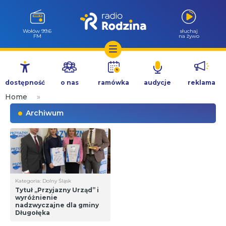
Wołów 99.6
słuchaj
FM
na żywo
Przejdź
do
dostępność
o nas
ramówka
audycje
reklama
treści
Home
»
Archiwum
Kategoria: Dolny Śląsk
Tytuł „Przyjazny Urząd” i
wyróżnienie
nadzwyczajne dla gminy
Długołęka