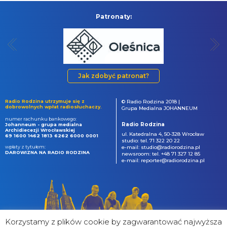
Patronaty:
Jak zdobyć patronat?
Radio Rodzina utrzymuje się z
© Radio Rodzina 2018 |
dobrowolnych wpłat radiosłuchaczy.
Grupa Medialna JOHANNEUM
numer rachunku bankowego:
Radio Rodzina
Johanneum - grupa medialna
Archidiecezji Wrocławskiej
ul. Katedralna 4, 50-328 Wrocław
69 1600 1462 1813 6262 6000 0001
studio: tel. 71 322 20 22
wpłaty z tytułem:
e-mail: studio@radiorodzina.pl
DAROWIZNA NA RADIO RODZINA
newsroom: tel. +48 71 327 12 85
e-mail: reporter@radiorodzina.pl
Korzystamy z plików cookie by zagwarantować najwyższa