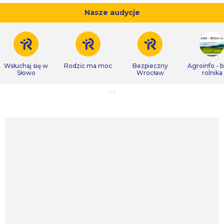
Nasze audycje
Wsłuchaj się w
Rodzic ma moc
Bezpieczny
Agroinfo - b
Słowo
Wrocław
rolnika