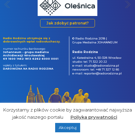
Jak zdobyć patronat?
Radio Rodzina utrzymuje się z
© Radio Rodzina 2018 |
dobrowolnych wpłat radiosłuchaczy.
Grupa Medialna JOHANNEUM
numer rachunku bankowego:
Radio Rodzina
Johanneum - grupa medialna
Archidiecezji Wrocławskiej
ul. Katedralna 4, 50-328 Wrocław
69 1600 1462 1813 6262 6000 0001
studio: tel. 71 322 20 22
wpłaty z tytułem:
e-mail: studio@radiorodzina.pl
DAROWIZNA NA RADIO RODZINA
newsroom: tel. +48 71 327 12 85
e-mail: reporter@radiorodzina.pl
Korzystamy z plików cookie by zagwarantować najwyższa
jakość naszego portalu
Poliyka prywatności
Akceptuj
powered by
&