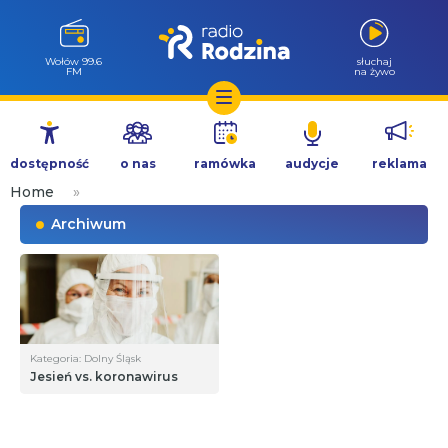
Wołów 99.6
słuchaj
FM
na żywo
Przejdź
do
dostępność
o nas
ramówka
audycje
reklama
treści
Home
»
Archiwum
Kategoria: Dolny Śląsk
Jesień vs. koronawirus