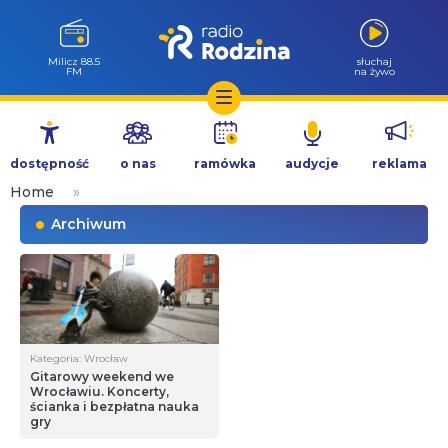
Milicz 88.5
słuchaj
FM
na żywo
Przejdź
do
dostępność
o nas
ramówka
audycje
reklama
treści
Home
»
Archiwum
Kategoria: Wrocław
Gitarowy weekend we
Wrocławiu. Koncerty,
ścianka i bezpłatna nauka
gry