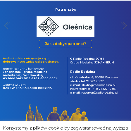
Patronaty:
Jak zdobyć patronat?
Radio Rodzina utrzymuje się z
© Radio Rodzina 2018 |
dobrowolnych wpłat radiosłuchaczy.
Grupa Medialna JOHANNEUM
numer rachunku bankowego:
Radio Rodzina
Johanneum - grupa medialna
Archidiecezji Wrocławskiej
ul. Katedralna 4, 50-328 Wrocław
69 1600 1462 1813 6262 6000 0001
studio: tel. 71 322 20 22
wpłaty z tytułem:
e-mail: studio@radiorodzina.pl
DAROWIZNA NA RADIO RODZINA
newsroom: tel. +48 71 327 12 85
e-mail: reporter@radiorodzina.pl
Korzystamy z plików cookie by zagwarantować najwyższa