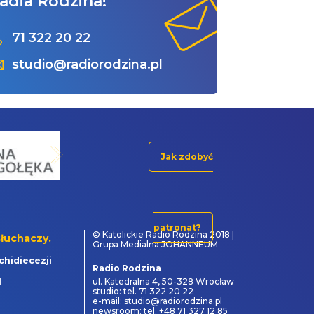
adia Rodzina!
71 322 20 22
studio@radiorodzina.pl
Jak zdobyć
patronat?
© Katolickie Radio Rodzina 2018 |
łuchaczy.
Grupa Medialna JOHANNEUM
chidiecezji
Radio Rodzina
1
ul. Katedralna 4, 50-328 Wrocław
studio: tel. 71 322 20 22
e-mail: studio@radiorodzina.pl
newsroom: tel. +48 71 327 12 85