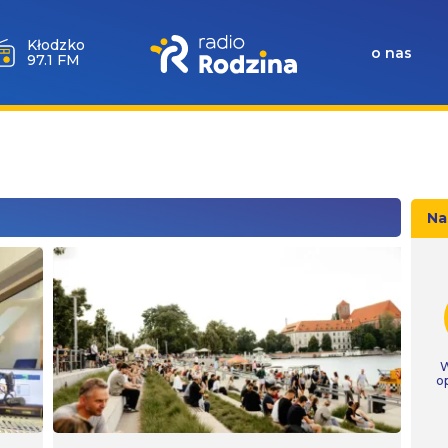
Wołów
o nas
99.6 FM
Na
W
o