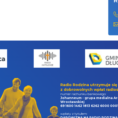
R
Radio Rodzina utrzymuje się
z dobrowolnych wpłat radios
numer rachunku bankowego:
Johanneum - grupa medialna Ar
Wrocławskiej
69 1600 1462 1813 6262 6000 000
wpłaty z tytułem:
DAROWIZNA NA RADIO RODZINA