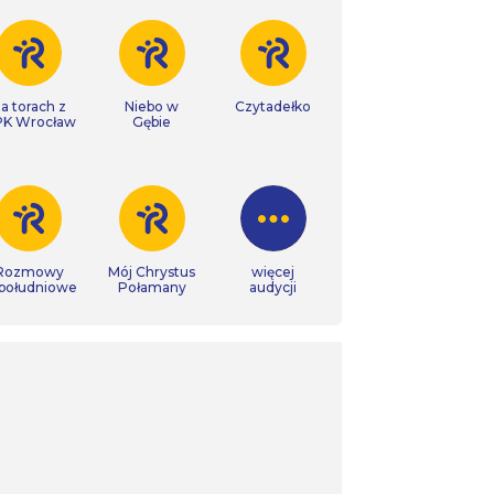
a torach z
Niebo w
Czytadełko
K Wrocław
Gębie
Rozmowy
Mój Chrystus
więcej
południowe
Połamany
audycji