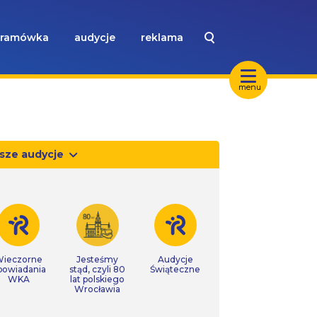
ramówka
audycje
reklama
menu
sze audycje
ieczorne
Jesteśmy
Audycje
powiadania
stąd, czyli 80
Świąteczne
WKA
lat polskiego
Wrocławia