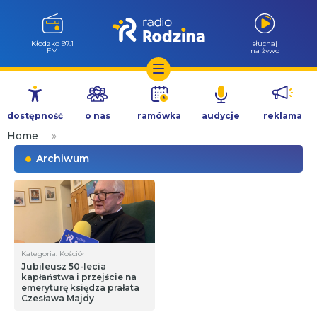
Wołów 99.6
słuchaj
FM
na żywo
Przejdź
do
dostępność
o nas
ramówka
audycje
reklama
treści
Home
»
Archiwum
Kategoria: Kościół
Jubileusz 50-lecia
kapłaństwa i przejście na
emeryturę księdza prałata
Czesława Majdy