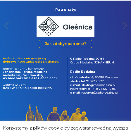
Patronaty:
Jak zdobyć patronat?
Radio Rodzina utrzymuje się z
© Radio Rodzina 2018 |
dobrowolnych wpłat radiosłuchaczy.
Grupa Medialna JOHANNEUM
numer rachunku bankowego:
Radio Rodzina
Johanneum - grupa medialna
Archidiecezji Wrocławskiej
ul. Katedralna 4, 50-328 Wrocław
69 1600 1462 1813 6262 6000 0001
studio: tel. 71 322 20 22
wpłaty z tytułem:
e-mail: studio@radiorodzina.pl
DAROWIZNA NA RADIO RODZINA
newsroom: tel. +48 71 327 12 85
e-mail: reporter@radiorodzina.pl
Korzystamy z plików cookie by zagwarantować najwyższa