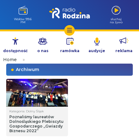
Wołów 99.6
słuchaj
FM
na żywo
Przejdź
do
dostępność
o nas
ramówka
audycje
reklama
treści
Home
»
Archiwum
Kategoria: Dolny Śląsk
Poznaliśmy laureatów
Dolnośląskiego Plebiscytu
Gospodarczego „Gwiazdy
Biznesu 2022”