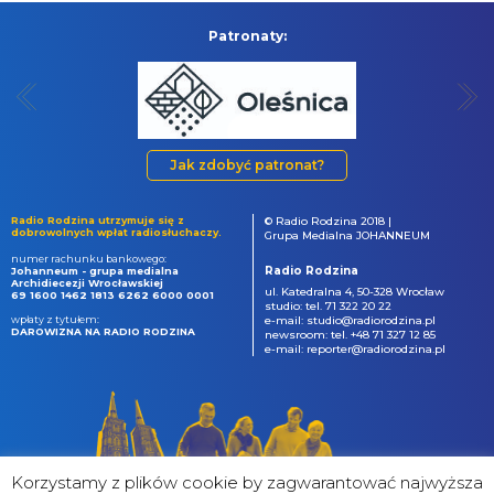
Patronaty:
Jak zdobyć patronat?
Radio Rodzina utrzymuje się z
© Radio Rodzina 2018 |
dobrowolnych wpłat radiosłuchaczy.
Grupa Medialna JOHANNEUM
numer rachunku bankowego:
Radio Rodzina
Johanneum - grupa medialna
Archidiecezji Wrocławskiej
ul. Katedralna 4, 50-328 Wrocław
69 1600 1462 1813 6262 6000 0001
studio: tel. 71 322 20 22
wpłaty z tytułem:
e-mail: studio@radiorodzina.pl
DAROWIZNA NA RADIO RODZINA
newsroom: tel. +48 71 327 12 85
e-mail: reporter@radiorodzina.pl
Korzystamy z plików cookie by zagwarantować najwyższa