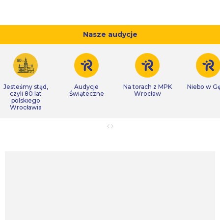
Nasze audycje
Jesteśmy stąd,
Audycje
Na torach z MPK
Niebo w Gę
czyli 80 lat
Świąteczne
Wrocław
polskiego
Wrocławia