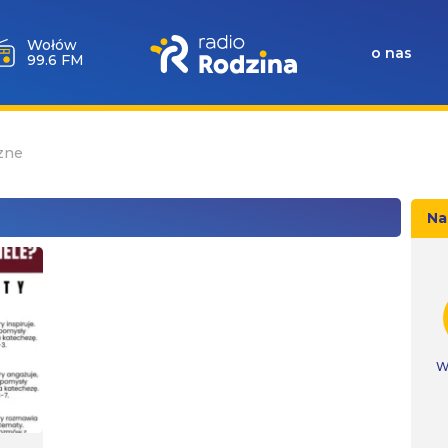
Wołów
o nas
99.6 FM
zne
Na
W