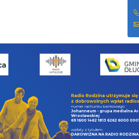
Radio Rodzina utrzymuje się
z dobrowolnych wpłat radios
numer rachunku bankowego:
Johanneum - grupa medialna Ar
Wrocławskiej
69 1600 1462 1813 6262 6000 000
wpłaty z tytułem:
DAROWIZNA NA RADIO RODZINA