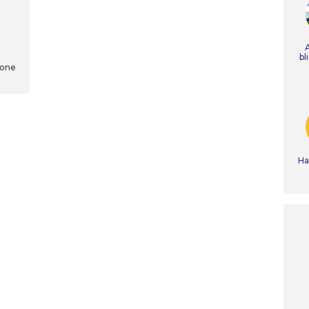
bl
cone
Ha