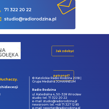
71 322 20 22
studio@radiorodzina.pl
Jak zdobyć
patronat?
© Katolickie Radio Rodzina 2018 |
łuchaczy.
Grupa Medialna JOHANNEUM
chidiecezji
Radio Rodzina
1
ul. Katedralna 4, 50-328 Wrocław
studio: tel. 71 322 20 22
e-mail: studio@radiorodzina.pl
newsroom: tel. +48 71 327 12 85
e-mail: reporter@radiorodzina.pl