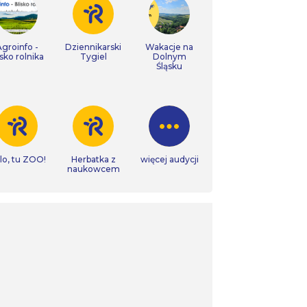
Agroinfo -
Dziennikarski
Wakacje na
isko rolnika
Tygiel
Dolnym
Śląsku
lo, tu ZOO!
Herbatka z
więcej audycji
naukowcem