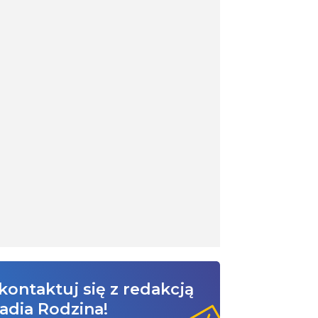
kontaktuj się z redakcją
adia Rodzina!