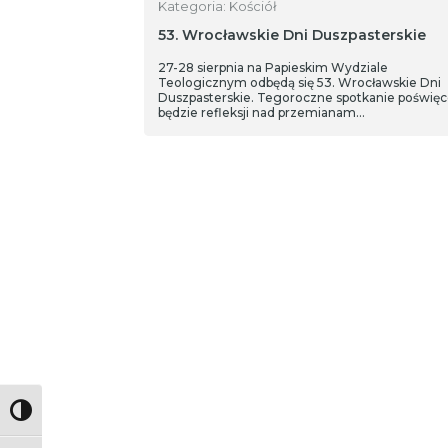
Kategoria: Kościół
53. Wrocławskie Dni Duszpasterskie
27-28 sierpnia na Papieskim Wydziale
Teologicznym odbędą się 53. Wrocławskie Dni
Duszpasterskie. Tegoroczne spotkanie poświę
będzie refleksji nad przemianam…
Toggle High Contrast