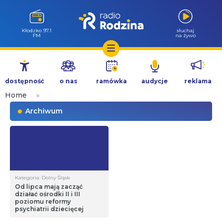
Kłodzko 97.1
słuchaj
FM
na żywo
Przejdź
do
dostępność
o nas
ramówka
audycje
reklama
treści
Home
»
Archiwum
Kategoria: Dolny Śląsk
Od lipca mają zacząć
działać ośrodki II i III
poziomu reformy
psychiatrii dziecięcej