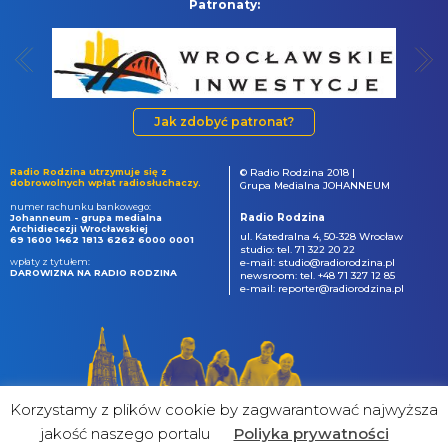
Patronaty:
Jak zdobyć patronat?
Radio Rodzina utrzymuje się z
© Radio Rodzina 2018 |
dobrowolnych wpłat radiosłuchaczy.
Grupa Medialna JOHANNEUM
numer rachunku bankowego:
Radio Rodzina
Johanneum - grupa medialna
Archidiecezji Wrocławskiej
ul. Katedralna 4, 50-328 Wrocław
69 1600 1462 1813 6262 6000 0001
studio: tel. 71 322 20 22
wpłaty z tytułem:
e-mail: studio@radiorodzina.pl
DAROWIZNA NA RADIO RODZINA
newsroom: tel. +48 71 327 12 85
e-mail: reporter@radiorodzina.pl
Korzystamy z plików cookie by zagwarantować najwyższa
jakość naszego portalu
Poliyka prywatności