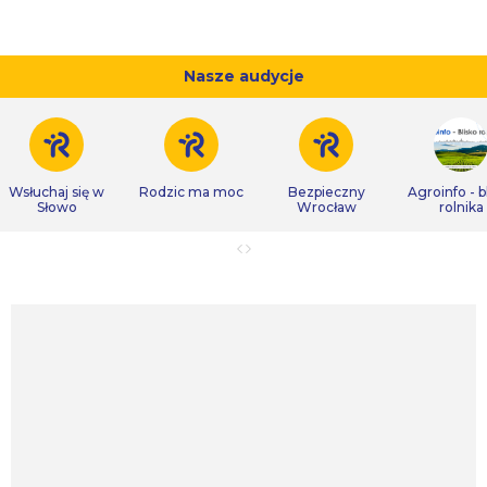
Nasze audycje
Wsłuchaj się w
Rodzic ma moc
Bezpieczny
Agroinfo - b
Słowo
Wrocław
rolnika