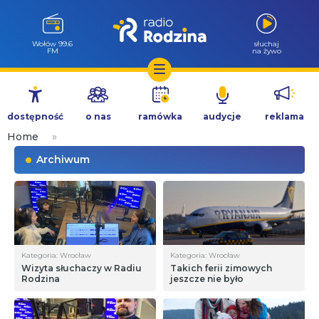
Wołów 99.6
słuchaj
FM
na żywo
Przejdź
do
dostępność
o nas
ramówka
audycje
reklama
treści
Home
»
Archiwum
Kategoria: Wrocław
Kategoria: Wrocław
Wizyta słuchaczy w Radiu
Takich ferii zimowych
Rodzina
jeszcze nie było