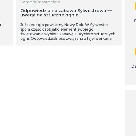
Kategoria: Wrocław
Odpowiedzialna zabawa Sylwestrowa —
uwaga na sztuczne ognie
u
Już niedługo powitamy Nowy Rok. W Sylwestra
spora część osób jako element swojego
świętowania wybiera zabawę z użyciem sztucznych
ogni. Odpowiedzialność związana z fajerwerkami
spoczywa zarówno na sprzedawcach tych
produktów, jak i ich późniejszych użytkownikach,
podkreśla wrocławska Straż Miejska.
Dz