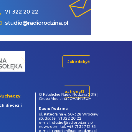
71 322 20 22
studio@radiorodzina.pl
Jak zdobyć
patronat?
© Katolickie Radio Rodzina 2018 |
łuchaczy.
Grupa Medialna JOHANNEUM
chidiecezji
Radio Rodzina
1
ul. Katedralna 4, 50-328 Wrocław
studio: tel. 71 322 20 22
e-mail: studio@radiorodzina.pl
newsroom: tel. +48 71 327 12 85
e-mail: reporter@radiorodzina.pl