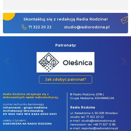
Skontaktuj się z redakcją Radia Rodzina!
71 322 20 22
studio@radiorodzina.pl
Patronaty:
Jak zdobyć patronat?
Radio Rodzina utrzymuje się z
© Radio Rodzina 2018 |
dobrowolnych wpłat radiosłuchaczy.
Grupa Medialna JOHANNEUM
numer rachunku bankowego:
Radio Rodzina
Johanneum - grupa medialna
Archidiecezji Wrocławskiej
ul. Katedralna 4, 50-328 Wrocław
69 1600 1462 1813 6262 6000 0001
studio: tel. 71 322 20 22
wpłaty z tytułem:
e-mail: studio@radiorodzina.pl
DAROWIZNA NA RADIO RODZINA
newsroom: tel. +48 71 327 12 85
e-mail: reporter@radiorodzina.pl