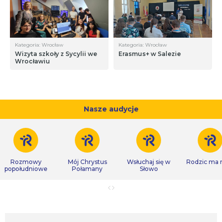
Kategoria: Wrocław
Kategoria: Wrocław
Wizyta szkoły z Sycylii we
Erasmus+ w Salezie
Wrocławiu
Nasze audycje
Rozmowy
Mój Chrystus
Wsłuchaj się w
Rodzic ma
popołudniowe
Połamany
Słowo