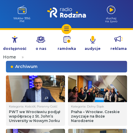
Wołów 99.6
słuchaj
FM
na żywo
Przejdź
do
dostępność
o nas
ramówka
audycje
reklama
treści
Home
»
Archiwum
Kategoria: Kościół, Poranny Gość
Kategoria: Dolny Śląsk
PWT we Wrocławiu podjął
Praha – Wrocław. Czeskie
współpracę z St. John’s
zwyczaje na Boże
University w Nowym Jorku
Narodzenie