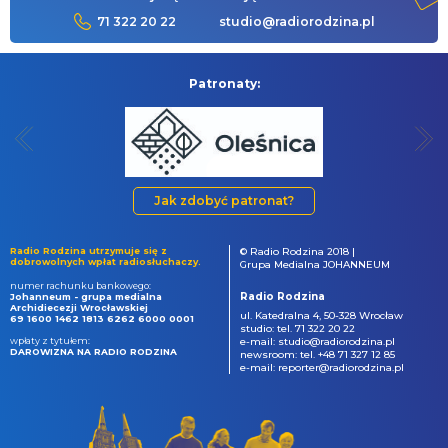
71 322 20 22
studio@radiorodzina.pl
Patronaty:
Jak zdobyć patronat?
Radio Rodzina utrzymuje się z
© Radio Rodzina 2018 |
dobrowolnych wpłat radiosłuchaczy.
Grupa Medialna JOHANNEUM
numer rachunku bankowego:
Radio Rodzina
Johanneum - grupa medialna
Archidiecezji Wrocławskiej
ul. Katedralna 4, 50-328 Wrocław
69 1600 1462 1813 6262 6000 0001
studio: tel. 71 322 20 22
wpłaty z tytułem:
e-mail: studio@radiorodzina.pl
DAROWIZNA NA RADIO RODZINA
newsroom: tel. +48 71 327 12 85
e-mail: reporter@radiorodzina.pl