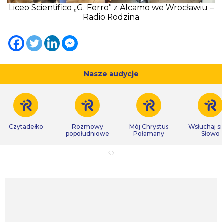
Liceo Scientifico „G. Ferro” z Alcamo we Wrocławiu –
Radio Rodzina
Nasze audycje
Czytadełko
Rozmowy
Mój Chrystus
Wsłuchaj s
popołudniowe
Połamany
Słowo