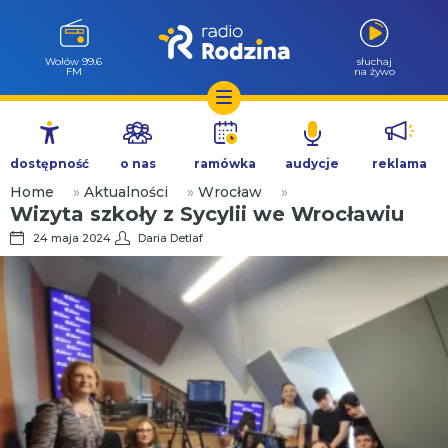
Wołów 99.6
słuchaj
FM
na żywo
Przejdź
do
dostępność
o nas
ramówka
audycje
reklama
treści
Home
»
Aktualności
»
Wrocław
»
Wizyta szkoły z Sycylii we Wrocławiu
24 maja 2024
Daria Detlaf