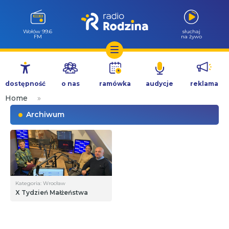
Wołów 99.6
słuchaj
FM
na żywo
Przejdź
do
dostępność
o nas
ramówka
audycje
reklama
treści
Home
»
Archiwum
Kategoria: Wrocław
X Tydzień Małżeństwa