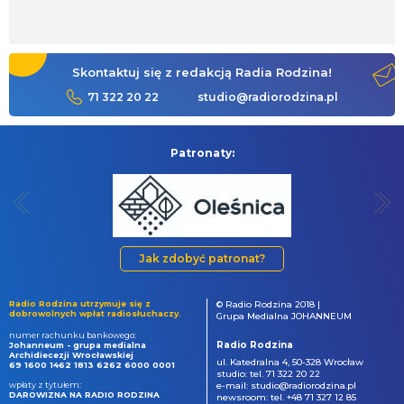
Skontaktuj się z redakcją Radia Rodzina!
71 322 20 22
studio@radiorodzina.pl
Patronaty:
Jak zdobyć patronat?
Radio Rodzina utrzymuje się z
© Radio Rodzina 2018 |
dobrowolnych wpłat radiosłuchaczy.
Grupa Medialna JOHANNEUM
numer rachunku bankowego:
Radio Rodzina
Johanneum - grupa medialna
Archidiecezji Wrocławskiej
ul. Katedralna 4, 50-328 Wrocław
69 1600 1462 1813 6262 6000 0001
studio: tel. 71 322 20 22
wpłaty z tytułem:
e-mail: studio@radiorodzina.pl
DAROWIZNA NA RADIO RODZINA
newsroom: tel. +48 71 327 12 85