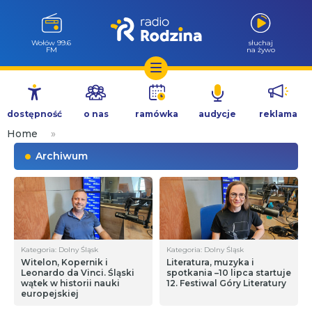
Wołów 99.6
słuchaj
FM
na żywo
Przejdź
do
dostępność
o nas
ramówka
audycje
reklama
treści
Home
»
Archiwum
Kategoria: Dolny Śląsk
Kategoria: Dolny Śląsk
Witelon, Kopernik i
Literatura, muzyka i
Leonardo da Vinci. Śląski
spotkania –10 lipca startuje
wątek w historii nauki
12. Festiwal Góry Literatury
europejskiej