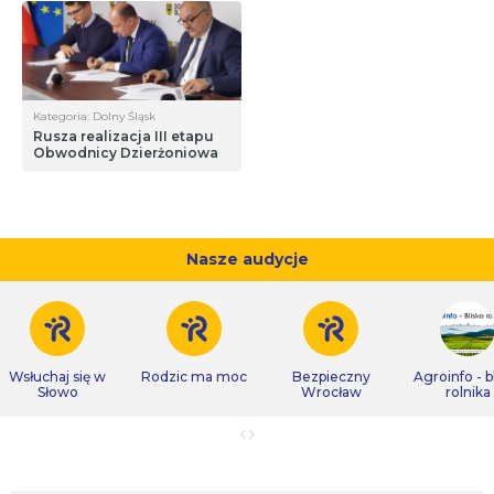
Kategoria: Dolny Śląsk
Rusza realizacja III etapu
Obwodnicy Dzierżoniowa
Nasze audycje
Wsłuchaj się w
Rodzic ma moc
Bezpieczny
Agroinfo - b
Słowo
Wrocław
rolnika