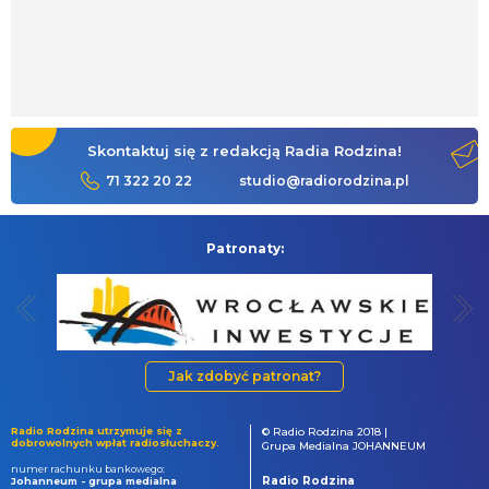
Skontaktuj się z redakcją Radia Rodzina!
71 322 20 22
studio@radiorodzina.pl
Patronaty:
Jak zdobyć patronat?
Radio Rodzina utrzymuje się z
© Radio Rodzina 2018 |
dobrowolnych wpłat radiosłuchaczy.
Grupa Medialna JOHANNEUM
numer rachunku bankowego:
Radio Rodzina
Johanneum - grupa medialna