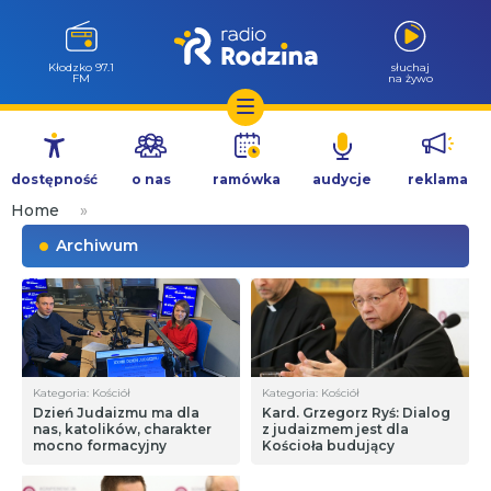
Kłodzko 97.1
słuchaj
FM
na żywo
Przejdź
do
dostępność
o nas
ramówka
audycje
reklama
treści
Home
»
Archiwum
Kategoria: Kościół
Kategoria: Kościół
Dzień Judaizmu ma dla
Kard. Grzegorz Ryś: Dialog
nas, katolików, charakter
z judaizmem jest dla
mocno formacyjny
Kościoła budujący