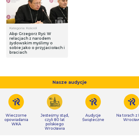
Kategoria: Kościół
Abp Grzegorz Ryś: W
relacjach z narodem
żydowskim myślimy o
sobie jako o przyjaciołach i
braciach
Nasze audycje
Wieczorne
Jesteśmy stąd,
Audycje
Na torach z
opowiadania
czyli 80 lat
Świąteczne
Wrocła
WKA
polskiego
Wrocławia