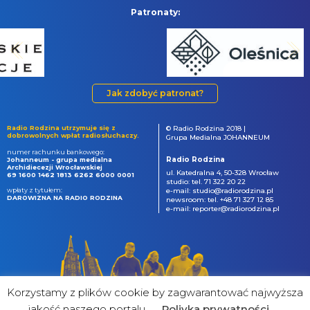
Patronaty:
Jak zdobyć patronat?
Radio Rodzina utrzymuje się z
© Radio Rodzina 2018 |
dobrowolnych wpłat radiosłuchaczy.
Grupa Medialna JOHANNEUM
numer rachunku bankowego:
Radio Rodzina
Johanneum - grupa medialna
Archidiecezji Wrocławskiej
ul. Katedralna 4, 50-328 Wrocław
69 1600 1462 1813 6262 6000 0001
studio: tel. 71 322 20 22
wpłaty z tytułem:
e-mail: studio@radiorodzina.pl
DAROWIZNA NA RADIO RODZINA
newsroom: tel. +48 71 327 12 85
e-mail: reporter@radiorodzina.pl
Korzystamy z plików cookie by zagwarantować najwyższa
jakość naszego portalu
Poliyka prywatności