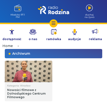
Kłodzko 97.1
słuchaj
FM
na żywo
Przejdź
do
dostępność
o nas
ramówka
audycje
reklama
treści
Home
»
Archiwum
Kategoria: Wrocław
Nowości filmowe z
Dolnośląskiego Centrum
Filmowego