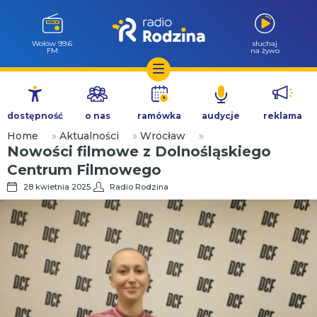
Milicz 88.5
słuchaj
FM
na żywo
Przejdź
do
dostępność
o nas
ramówka
audycje
reklama
treści
Home
»
Aktualności
»
Wrocław
»
Nowości filmowe z Dolnośląskiego
Centrum Filmowego
28 kwietnia 2025
Radio Rodzina