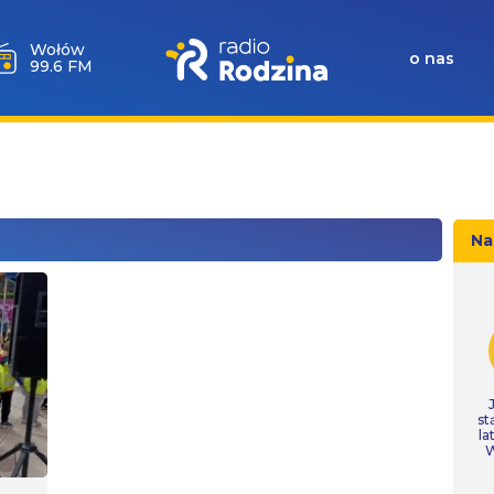
Wołów
o nas
99.6 FM
Na
st
la
W