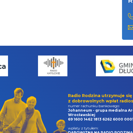
R
Radio Rodzina utrzymuje się
z dobrowolnych wpłat radios
numer rachunku bankowego:
Johanneum - grupa medialna Ar
Wrocławskiej
69 1600 1462 1813 6262 6000 000
wpłaty z tytułem:
DAROWIZNA NA RADIO RODZINA