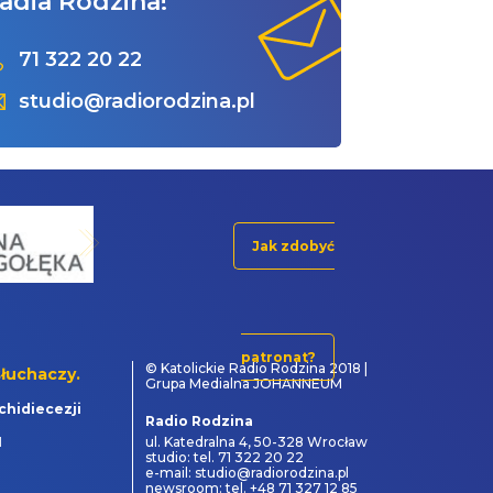
adia Rodzina!
71 322 20 22
studio@radiorodzina.pl
Jak zdobyć
patronat?
© Katolickie Radio Rodzina 2018 |
łuchaczy.
Grupa Medialna JOHANNEUM
chidiecezji
Radio Rodzina
1
ul. Katedralna 4, 50-328 Wrocław
studio: tel. 71 322 20 22
e-mail: studio@radiorodzina.pl
newsroom: tel. +48 71 327 12 85