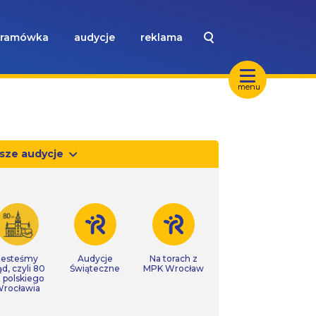
ramówka
audycje
reklama
menu
sze audycje
Jesteśmy
Audycje
Na torach z
ąd, czyli 80
Świąteczne
MPK Wrocław
t polskiego
rocławia