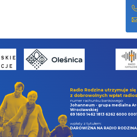
Radio Rodzina utrzymuje się
z dobrowolnych wpłat radios
numer rachunku bankowego:
Johanneum - grupa medialna Ar
Wrocławskiej
69 1600 1462 1813 6262 6000 000
wpłaty z tytułem:
DAROWIZNA NA RADIO RODZINA