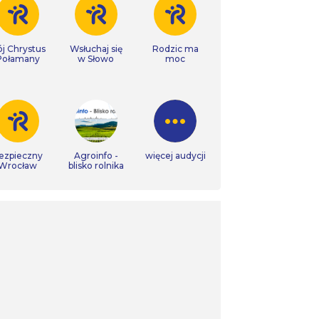
j Chrystus
Wsłuchaj się
Rodzic ma
Połamany
w Słowo
moc
ezpieczny
Agroinfo -
więcej audycji
Wrocław
blisko rolnika