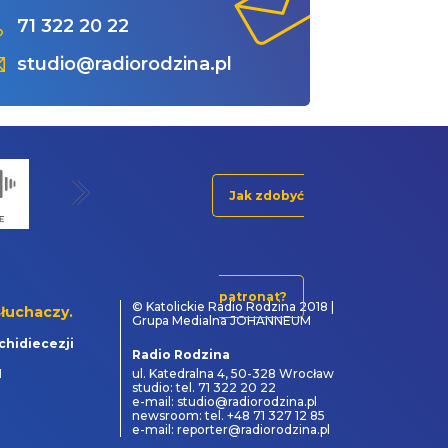
71 322 20 22
studio@radiorodzina.pl
Jak zdobyć
patronat?
© Katolickie Radio Rodzina 2018 |
łuchaczy.
Grupa Medialna JOHANNEUM
chidiecezji
Radio Rodzina
1
ul. Katedralna 4, 50-328 Wrocław
studio: tel. 71 322 20 22
e-mail: studio@radiorodzina.pl
newsroom: tel. +48 71 327 12 85
e-mail: reporter@radiorodzina.pl