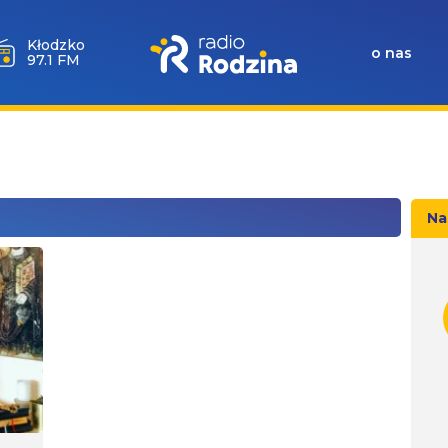
Kłodzko
o nas
97.1 FM
Na