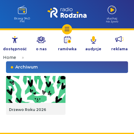
Brzeg 94.0
słuchaj
FM
na żywo
Przejdź
do
dostępność
o nas
ramówka
audycje
reklama
treści
Home
»
Archiwum
Drzewo Roku 2026