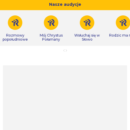
Nasze audycje
Rozmowy
Mój Chrystus
Wsłuchaj się w
Rodzic ma
popołudniowe
Połamany
Słowo