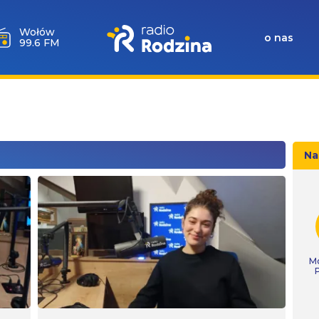
Wołów
o nas
99.6 FM
Na
Mó