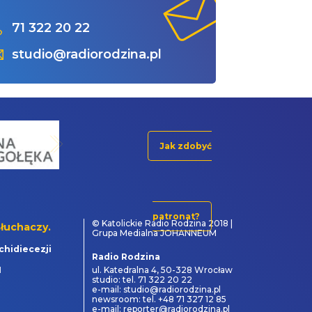
71 322 20 22
studio@radiorodzina.pl
Jak zdobyć
patronat?
© Katolickie Radio Rodzina 2018 |
łuchaczy.
Grupa Medialna JOHANNEUM
chidiecezji
Radio Rodzina
1
ul. Katedralna 4, 50-328 Wrocław
studio: tel. 71 322 20 22
e-mail: studio@radiorodzina.pl
newsroom: tel. +48 71 327 12 85
e-mail: reporter@radiorodzina.pl