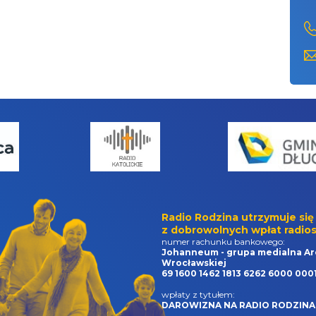
Radio Rodzina utrzymuje się
z dobrowolnych wpłat radios
numer rachunku bankowego:
Johanneum - grupa medialna Ar
Wrocławskiej
69 1600 1462 1813 6262 6000 000
wpłaty z tytułem:
DAROWIZNA NA RADIO RODZINA