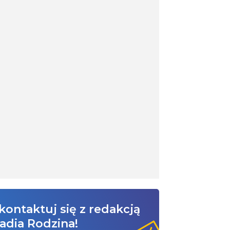
kontaktuj się z redakcją
adia Rodzina!