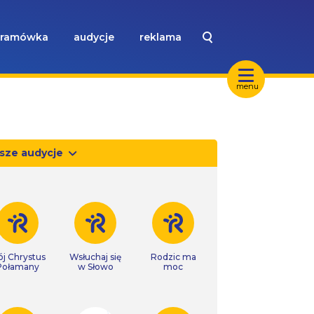
ramówka
audycje
reklama
menu
sze audycje
j Chrystus
Wsłuchaj się
Rodzic ma
Połamany
w Słowo
moc