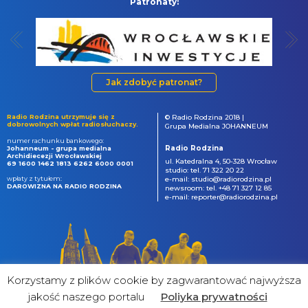
Patronaty:
Jak zdobyć patronat?
Radio Rodzina utrzymuje się z
© Radio Rodzina 2018 |
dobrowolnych wpłat radiosłuchaczy.
Grupa Medialna JOHANNEUM
numer rachunku bankowego:
Radio Rodzina
Johanneum - grupa medialna
Archidiecezji Wrocławskiej
ul. Katedralna 4, 50-328 Wrocław
69 1600 1462 1813 6262 6000 0001
studio: tel. 71 322 20 22
wpłaty z tytułem:
e-mail: studio@radiorodzina.pl
DAROWIZNA NA RADIO RODZINA
newsroom: tel. +48 71 327 12 85
e-mail: reporter@radiorodzina.pl
Korzystamy z plików cookie by zagwarantować najwyższa
jakość naszego portalu
Poliyka prywatności