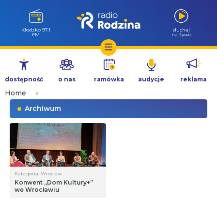
Kłodzko 97.1
słuchaj
FM
na żywo
Przejdź
do
dostępność
o nas
ramówka
audycje
reklama
treści
Home
»
Archiwum
Kategoria: Wrocław
Konwent „Dom Kultury+”
we Wrocławiu