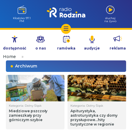
Kłodzko 97.1
słuchaj
FM
na żywo
Przejdź
do
dostępność
o nas
ramówka
audycje
reklama
treści
Home
»
Archiwum
Kategoria: Dolny Śląsk
Kategoria: Dolny Śląsk
Miedziowe pszczoły
Apiturystyka,
zamieszkały przy
astroturystyka czy domy
górniczym szybie
przysłupowe…hity
turystyczne w regionie