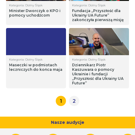
Kategoria: Dolny Śląsk
Kategoria: Dolny Śląsk
Minister Dworczyk o KPO i
Fundacja „Przyszłość dla
pomocy uchodźcom
Ukrainy UA Future”
zakończyła pierwszą misję
Kategoria: Dolny Śląsk
Kategoria: Dolny Śląsk
Maseczki w podmiotach
Dziennikarz Piotr
leczniczych do końca maja
Kaszuwara o pomocy
Ukrainie i fundacji
„Przyszłość dla Ukrainy UA
Future”
1
2
Nasze audycje