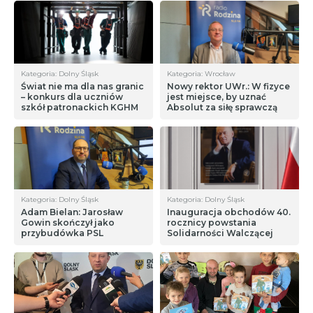
Kategoria: Dolny Śląsk
Kategoria: Wrocław
Świat nie ma dla nas granic
Nowy rektor UWr.: W fizyce
– konkurs dla uczniów
jest miejsce, by uznać
szkół patronackich KGHM
Absolut za siłę sprawczą
Kategoria: Dolny Śląsk
Kategoria: Dolny Śląsk
Adam Bielan: Jarosław
Inauguracja obchodów 40.
Gowin skończył jako
rocznicy powstania
przybudówka PSL
Solidarności Walczącej