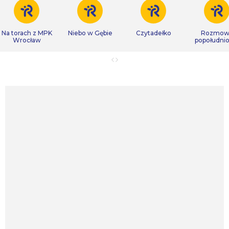
Na torach z MPK
Niebo w Gębie
Czytadełko
Rozmow
Wrocław
popołudni