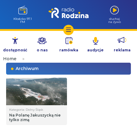
Kłodzko 97.1
słuchaj
FM
na żywo
Przejdź
do
dostępność
o nas
ramówka
audycje
reklama
treści
Home
»
Archiwum
Kategoria: Dolny Śląsk
Na Polanę Jakuszycką nie
tylko zimą