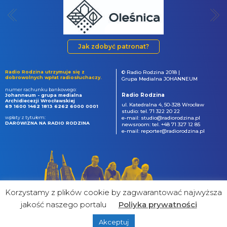
Jak zdobyć patronat?
Radio Rodzina utrzymuje się z
© Radio Rodzina 2018 |
dobrowolnych wpłat radiosłuchaczy.
Grupa Medialna JOHANNEUM
numer rachunku bankowego:
Radio Rodzina
Johanneum - grupa medialna
Archidiecezji Wrocławskiej
ul. Katedralna 4, 50-328 Wrocław
69 1600 1462 1813 6262 6000 0001
studio: tel. 71 322 20 22
wpłaty z tytułem:
e-mail: studio@radiorodzina.pl
DAROWIZNA NA RADIO RODZINA
newsroom: tel. +48 71 327 12 85
e-mail: reporter@radiorodzina.pl
Korzystamy z plików cookie by zagwarantować najwyższa
jakość naszego portalu
Poliyka prywatności
Akceptuj
powered by
&