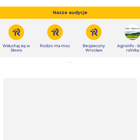
Nasze audycje
Wsłuchaj się w
Rodzic ma moc
Bezpieczny
Agroinfo - b
Słowo
Wrocław
rolnika