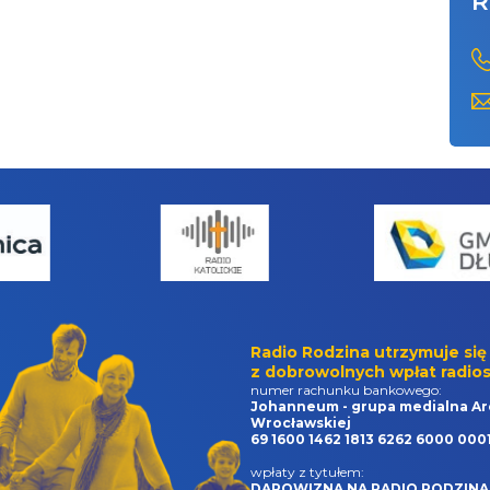
R
Radio Rodzina utrzymuje się
z dobrowolnych wpłat radios
numer rachunku bankowego:
Johanneum - grupa medialna Ar
Wrocławskiej
69 1600 1462 1813 6262 6000 000
wpłaty z tytułem:
DAROWIZNA NA RADIO RODZINA