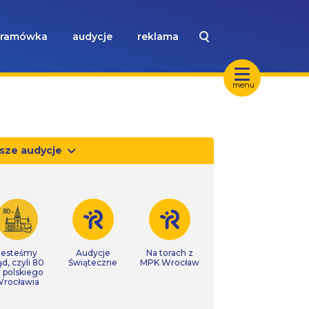
ramówka
audycje
reklama
menu
sze audycje
Jesteśmy
Audycje
Na torach z
ąd, czyli 80
Świąteczne
MPK Wrocław
t polskiego
rocławia