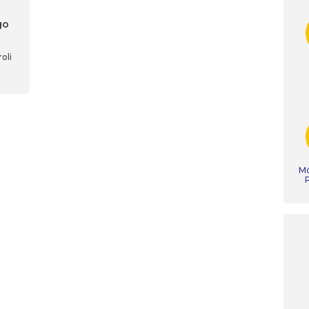
go
oli
twa
ki,
z
ych.
Mó