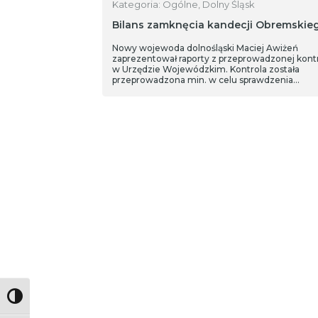
Kategoria: Ogólne, Dolny Śląsk
Bilans zamknęcia kandecji Obremskie
Nowy wojewoda dolnośląski Maciej Awiżeń
zaprezentował raporty z przeprowadzonej kontr
w Urzędzie Wojewódzkim. Kontrola została
przeprowadzona min. w celu sprawdzenia
poprawności udzielania dotacji z budżetu Pańs
udzielanych przez Dolnośląski Urząd Wojewódz
miejsc nielegalnego składowania odpadów ora
gruntów przekazywanych podmiotom kościeln
Toggle High Contrast