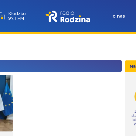
Wołów
o nas
99.6 FM
Na
st
la
W