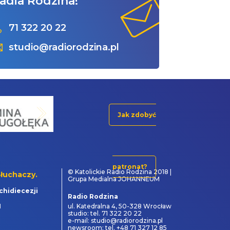
adia Rodzina!
71 322 20 22
studio@radiorodzina.pl
Jak zdobyć
patronat?
© Katolickie Radio Rodzina 2018 |
łuchaczy.
Grupa Medialna JOHANNEUM
chidiecezji
Radio Rodzina
1
ul. Katedralna 4, 50-328 Wrocław
studio: tel. 71 322 20 22
e-mail: studio@radiorodzina.pl
newsroom: tel. +48 71 327 12 85