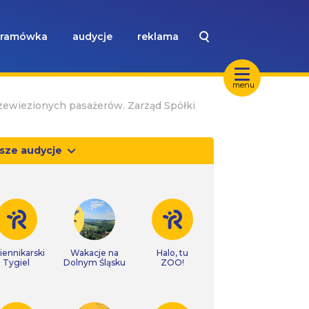
ramówka
audycje
reklama
menu
zewiezionych pasażerów. Zarząd Spółki
sze audycje
iennikarski
Wakacje na
Halo, tu
Tygiel
Dolnym Śląsku
ZOO!