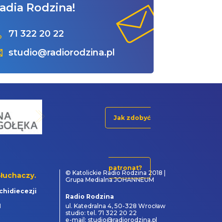
adia Rodzina!
71 322 20 22
studio@radiorodzina.pl
Jak zdobyć
patronat?
© Katolickie Radio Rodzina 2018 |
łuchaczy.
Grupa Medialna JOHANNEUM
chidiecezji
Radio Rodzina
1
ul. Katedralna 4, 50-328 Wrocław
studio: tel. 71 322 20 22
e-mail: studio@radiorodzina.pl