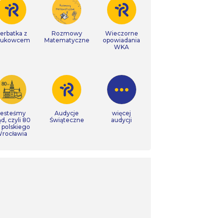
erbatka z
Rozmowy
Wieczorne
aukowcem
Matematyczne
opowiadania
WKA
Jesteśmy
Audycje
więcej
ąd, czyli 80
Świąteczne
audycji
t polskiego
rocławia