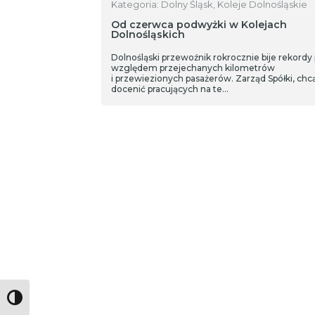
Kategoria: Dolny Śląsk, Koleje Dolnośląskie
Od czerwca podwyżki w Kolejach
Dolnośląskich
Dolnośląski przewoźnik rokrocznie bije rekordy
względem przejechanych kilometrów
i przewiezionych pasażerów. Zarząd Spółki, chc
docenić pracujących na te…
Toggle High Contrast