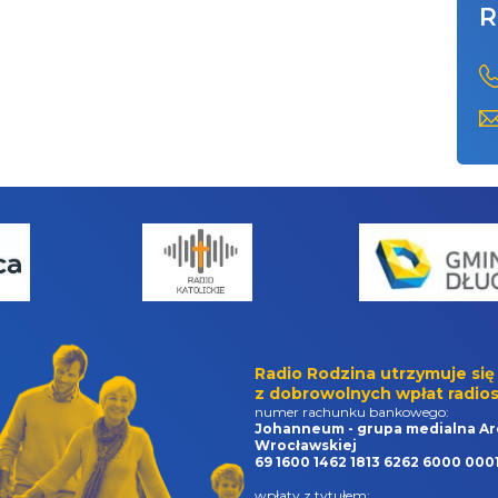
R
Radio Rodzina utrzymuje się
z dobrowolnych wpłat radios
numer rachunku bankowego:
Johanneum - grupa medialna Ar
Wrocławskiej
69 1600 1462 1813 6262 6000 000
wpłaty z tytułem: