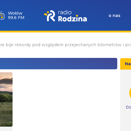
Wołów
o nas
99.6 FM
ie bije rekordy pod względem przejechanych kilometrów i pr
Na
Dz