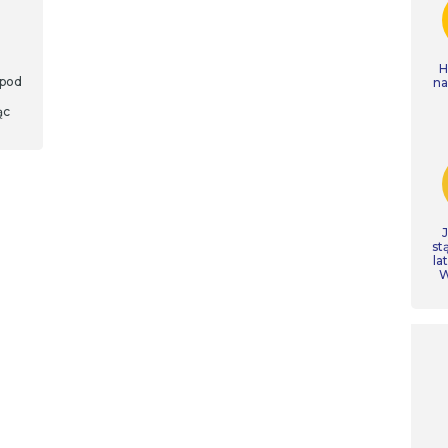
H
 pod
n
ąc
st
la
W