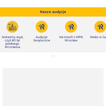
Nasze audycje
Jesteśmy stąd,
Audycje
Na torach z MPK
Niebo w Gę
czyli 80 lat
Świąteczne
Wrocław
polskiego
Wrocławia