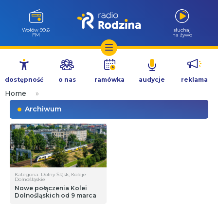
Wołów 99.6
słuchaj
FM
na żywo
Przejdź
do
dostępność
o nas
ramówka
audycje
reklama
treści
Home
»
Archiwum
Kategoria: Dolny Śląsk, Koleje
Dolnośląskie
Nowe połączenia Kolei
Dolnośląskich od 9 marca