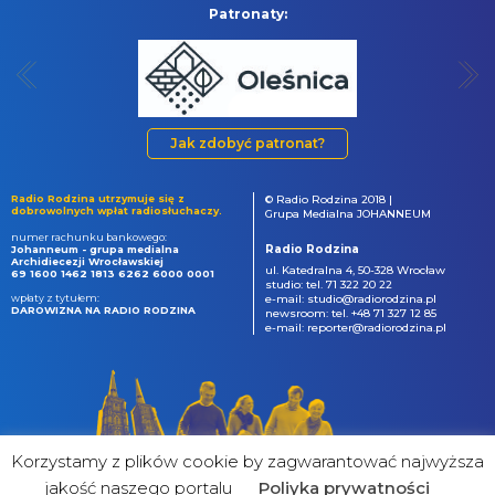
Patronaty:
Jak zdobyć patronat?
Radio Rodzina utrzymuje się z
© Radio Rodzina 2018 |
dobrowolnych wpłat radiosłuchaczy.
Grupa Medialna JOHANNEUM
numer rachunku bankowego:
Radio Rodzina
Johanneum - grupa medialna
Archidiecezji Wrocławskiej
ul. Katedralna 4, 50-328 Wrocław
69 1600 1462 1813 6262 6000 0001
studio: tel. 71 322 20 22
wpłaty z tytułem:
e-mail: studio@radiorodzina.pl
DAROWIZNA NA RADIO RODZINA
newsroom: tel. +48 71 327 12 85
e-mail: reporter@radiorodzina.pl
Korzystamy z plików cookie by zagwarantować najwyższa
jakość naszego portalu
Poliyka prywatności