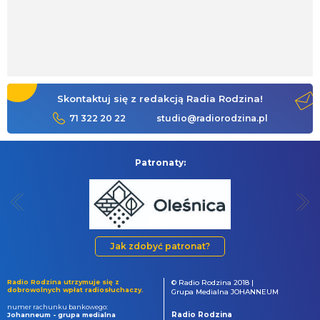
Skontaktuj się z redakcją Radia Rodzina!
71 322 20 22
studio@radiorodzina.pl
Patronaty:
Jak zdobyć patronat?
Radio Rodzina utrzymuje się z
© Radio Rodzina 2018 |
dobrowolnych wpłat radiosłuchaczy.
Grupa Medialna JOHANNEUM
numer rachunku bankowego:
Radio Rodzina
Johanneum - grupa medialna