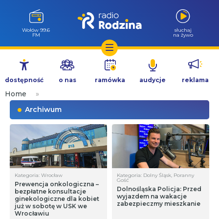
Wołów 99.6
słuchaj
FM
na żywo
Przejdź
do
dostępność
o nas
ramówka
audycje
reklama
treści
Home
»
Archiwum
Kategoria: Wrocław
Kategoria: Dolny Śląsk, Poranny
Gość
Prewencja onkologiczna –
Dolnośląska Policja: Przed
bezpłatne konsultacje
wyjazdem na wakacje
ginekologiczne dla kobiet
zabezpieczmy mieszkanie
już w sobotę w USK we
Wrocławiu