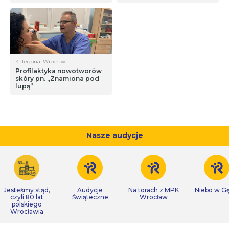
Kategoria: Wrocław
Profilaktyka nowotworów
skóry pn. „Znamiona pod
lupą”
Nasze audycje
Jesteśmy stąd,
Audycje
Na torach z MPK
Niebo w Gę
czyli 80 lat
Świąteczne
Wrocław
polskiego
Wrocławia