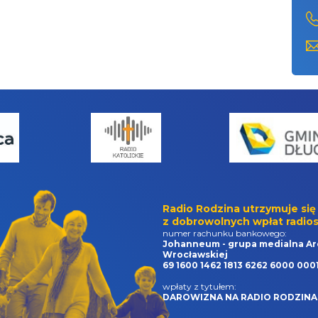
Radio Rodzina utrzymuje się
z dobrowolnych wpłat radios
numer rachunku bankowego:
Johanneum - grupa medialna Ar
Wrocławskiej
69 1600 1462 1813 6262 6000 000
wpłaty z tytułem:
DAROWIZNA NA RADIO RODZINA