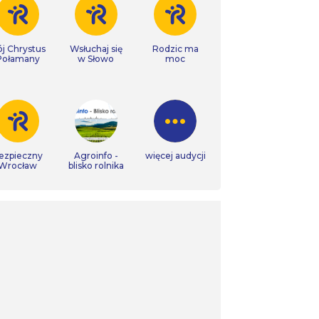
j Chrystus
Wsłuchaj się
Rodzic ma
Połamany
w Słowo
moc
ezpieczny
Agroinfo -
więcej audycji
Wrocław
blisko rolnika