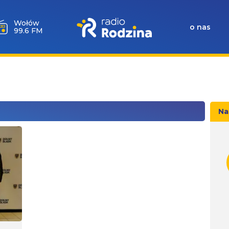
Wołów
o nas
99.6 FM
Na