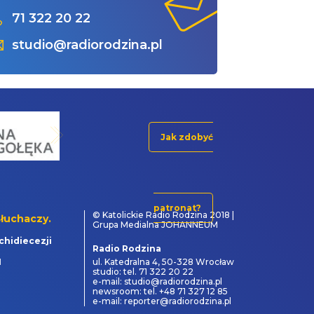
71 322 20 22
studio@radiorodzina.pl
Jak zdobyć
patronat?
© Katolickie Radio Rodzina 2018 |
łuchaczy.
Grupa Medialna JOHANNEUM
chidiecezji
Radio Rodzina
1
ul. Katedralna 4, 50-328 Wrocław
studio: tel. 71 322 20 22
e-mail: studio@radiorodzina.pl
newsroom: tel. +48 71 327 12 85
e-mail: reporter@radiorodzina.pl