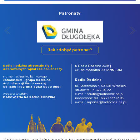
Patronaty:
Jak zdobyć patronat?
Radio Rodzina utrzymuje się z
© Radio Rodzina 2018 |
dobrowolnych wpłat radiosłuchaczy.
Grupa Medialna JOHANNEUM
numer rachunku bankowego:
Radio Rodzina
Johanneum - grupa medialna
Archidiecezji Wrocławskiej
ul. Katedralna 4, 50-328 Wrocław
69 1600 1462 1813 6262 6000 0001
studio: tel. 71 322 20 22
wpłaty z tytułem:
e-mail: studio@radiorodzina.pl
DAROWIZNA NA RADIO RODZINA
newsroom: tel. +48 71 327 12 85
e-mail: reporter@radiorodzina.pl
Korzystamy z plików cookie by zagwarantować najwyższa