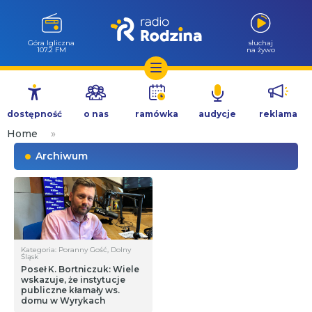
Góra Igliczna
słuchaj
107.2 FM
na żywo
Przejdź
do
dostępność
o nas
ramówka
audycje
reklama
treści
Home
»
Archiwum
Kategoria: Poranny Gość, Dolny
Śląsk
Poseł K. Bortniczuk: Wiele
wskazuje, że instytucje
publiczne kłamały ws.
domu w Wyrykach