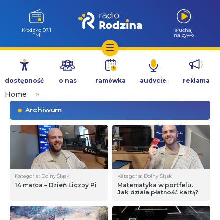
Kłodzko 97.1
słuchaj
FM
na żywo
Przejdź
do
dostępność
o nas
ramówka
audycje
reklama
treści
Home
»
Archiwum
Kategoria: Dolny Śląsk
Kategoria: Dolny Śląsk
14 marca – Dzień Liczby Pi
Matematyka w portfelu.
Jak działa płatność kartą?