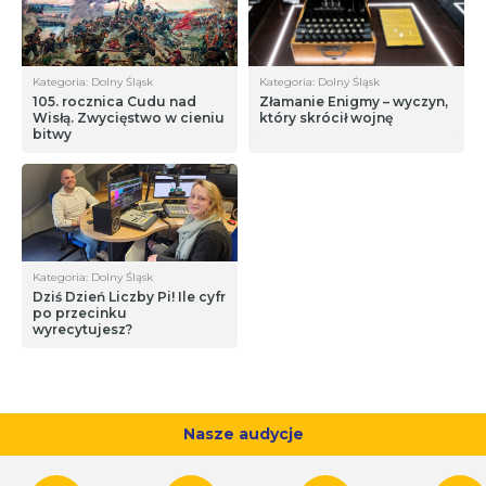
Kategoria: Dolny Śląsk
Kategoria: Dolny Śląsk
105. rocznica Cudu nad
Złamanie Enigmy – wyczyn,
Wisłą. Zwycięstwo w cieniu
który skrócił wojnę
bitwy
Kategoria: Dolny Śląsk
Dziś Dzień Liczby Pi! Ile cyfr
po przecinku
wyrecytujesz?
Nasze audycje