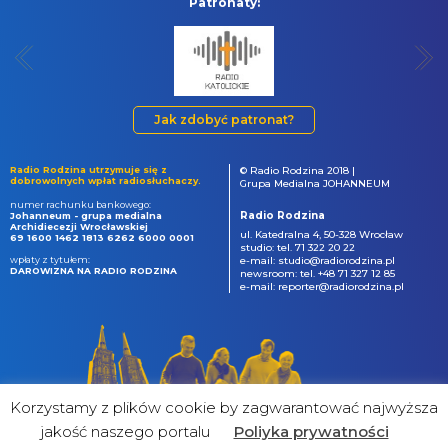
Patronaty:
Jak zdobyć patronat?
Radio Rodzina utrzymuje się z
© Radio Rodzina 2018 |
dobrowolnych wpłat radiosłuchaczy.
Grupa Medialna JOHANNEUM
numer rachunku bankowego:
Radio Rodzina
Johanneum - grupa medialna
Archidiecezji Wrocławskiej
ul. Katedralna 4, 50-328 Wrocław
69 1600 1462 1813 6262 6000 0001
studio: tel. 71 322 20 22
wpłaty z tytułem:
e-mail: studio@radiorodzina.pl
DAROWIZNA NA RADIO RODZINA
newsroom: tel. +48 71 327 12 85
e-mail: reporter@radiorodzina.pl
Korzystamy z plików cookie by zagwarantować najwyższa
jakość naszego portalu
Poliyka prywatności