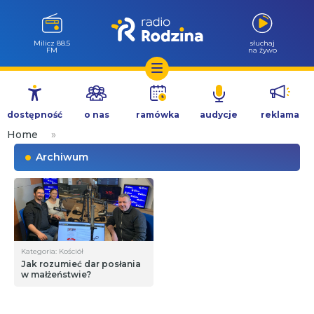
Góra Igliczna
słuchaj
107.2 FM
na żywo
Przejdź
do
dostępność
o nas
ramówka
audycje
reklama
treści
Home
»
Archiwum
Kategoria: Kościół
Jak rozumieć dar posłania
w małżeństwie?