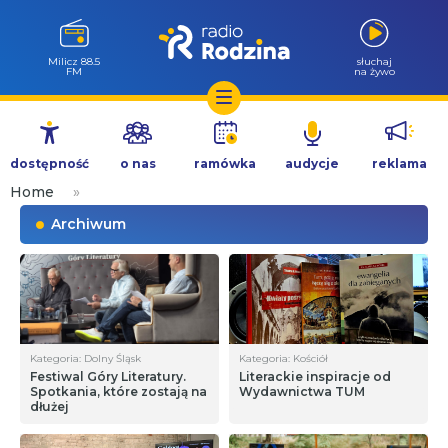
Milicz 88.5
słuchaj
FM
na żywo
Przejdź
do
dostępność
o nas
ramówka
audycje
reklama
treści
Home
»
Archiwum
Kategoria: Dolny Śląsk
Kategoria: Kościół
Festiwal Góry Literatury.
Literackie inspiracje od
Spotkania, które zostają na
Wydawnictwa TUM
dłużej