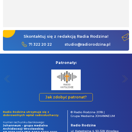
Skontaktuj się z redakcją Radia Rodzina!
71 322 20 22
studio@radiorodzina.pl
Patronaty:
Jak zdobyć patronat?
Radio Rodzina utrzymuje się z
© Radio Rodzina 2018 |
dobrowolnych wpłat radiosłuchaczy.
Grupa Medialna JOHANNEUM
numer rachunku bankowego:
Radio Rodzina
Johanneum - grupa medialna
Archidiecezji Wrocławskiej
ul. Katedralna 4, 50-328 Wrocław
69 1600 1462 1813 6262 6000 0001