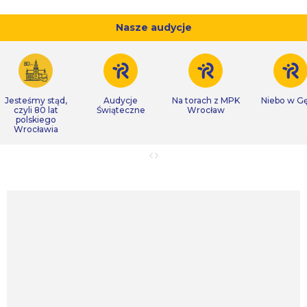
Nasze audycje
Jesteśmy stąd,
Audycje
Na torach z MPK
Niebo w Gę
czyli 80 lat
Świąteczne
Wrocław
polskiego
Wrocławia