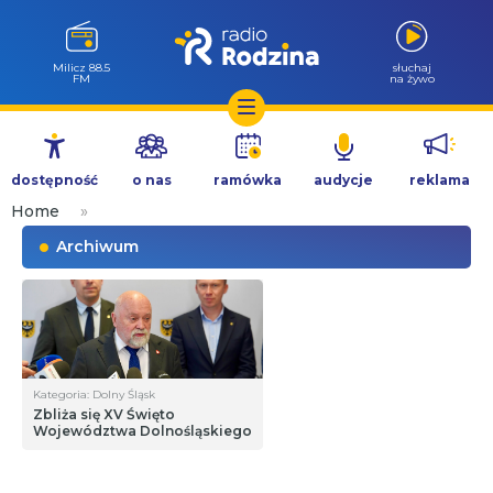
Milicz 88.5
słuchaj
FM
na żywo
Przejdź
do
dostępność
o nas
ramówka
audycje
reklama
treści
Home
»
Archiwum
Kategoria: Dolny Śląsk
Zbliża się XV Święto
Województwa Dolnośląskiego