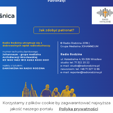
Patronaty:
Jak zdobyć patronat?
Radio Rodzina utrzymuje się z
© Radio Rodzina 2018 |
dobrowolnych wpłat radiosłuchaczy.
Grupa Medialna JOHANNEUM
numer rachunku bankowego:
Radio Rodzina
Johanneum - grupa medialna
Archidiecezji Wrocławskiej
ul. Katedralna 4, 50-328 Wrocław
69 1600 1462 1813 6262 6000 0001
studio: tel. 71 322 20 22
wpłaty z tytułem:
e-mail: studio@radiorodzina.pl
DAROWIZNA NA RADIO RODZINA
newsroom: tel. +48 71 327 12 85
e-mail: reporter@radiorodzina.pl
Korzystamy z plików cookie by zagwarantować najwyższa
jakość naszego portalu
Poliyka prywatności