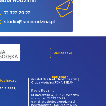
adia Rodzina!
71 322 20 22
studio@radiorodzina.pl
Jak zdobyć
patronat?
© Katolickie Radio Rodzina 2018 |
łuchaczy.
Grupa Medialna JOHANNEUM
chidiecezji
Radio Rodzina
1
ul. Katedralna 4, 50-328 Wrocław
studio: tel. 71 322 20 22
e-mail: studio@radiorodzina.pl
newsroom: tel. +48 71 327 12 85