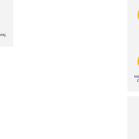
iej.
Mó