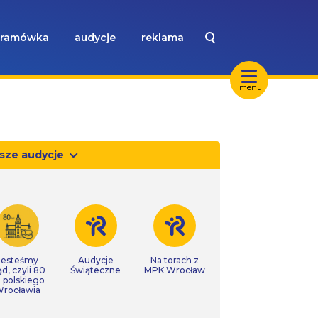
ramówka
audycje
reklama
menu
sze audycje
Jesteśmy
Audycje
Na torach z
ąd, czyli 80
Świąteczne
MPK Wrocław
t polskiego
rocławia