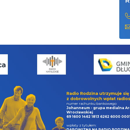
R
Radio Rodzina utrzymuje się
z dobrowolnych wpłat radios
numer rachunku bankowego:
Johanneum - grupa medialna Ar
Wrocławskiej
69 1600 1462 1813 6262 6000 000
wpłaty z tytułem:
DAROWIZNA NA RADIO RODZINA