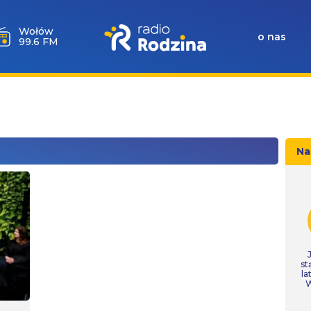
Wołów
o nas
99.6 FM
Na
st
la
W