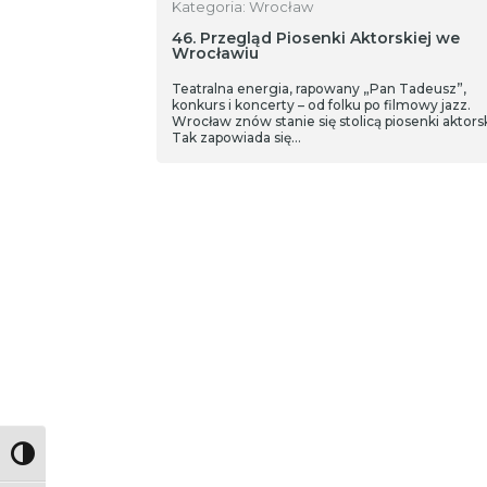
Kategoria: Wrocław
46. Przegląd Piosenki Aktorskiej we
Wrocławiu
Teatralna energia, rapowany „Pan Tadeusz”,
konkurs i koncerty – od folku po filmowy jazz.
Wrocław znów stanie się stolicą piosenki aktorsk
Tak zapowiada się…
Toggle High Contrast