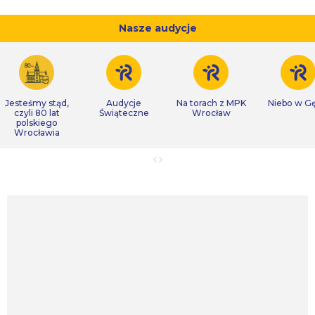
Nasze audycje
Jesteśmy stąd,
Audycje
Na torach z MPK
Niebo w Gę
czyli 80 lat
Świąteczne
Wrocław
polskiego
Wrocławia