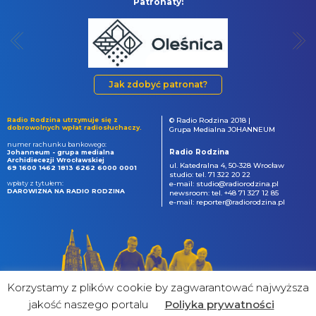
Patronaty:
Jak zdobyć patronat?
Radio Rodzina utrzymuje się z
© Radio Rodzina 2018 |
dobrowolnych wpłat radiosłuchaczy.
Grupa Medialna JOHANNEUM
numer rachunku bankowego:
Radio Rodzina
Johanneum - grupa medialna
Archidiecezji Wrocławskiej
ul. Katedralna 4, 50-328 Wrocław
69 1600 1462 1813 6262 6000 0001
studio: tel. 71 322 20 22
wpłaty z tytułem:
e-mail: studio@radiorodzina.pl
DAROWIZNA NA RADIO RODZINA
newsroom: tel. +48 71 327 12 85
e-mail: reporter@radiorodzina.pl
Korzystamy z plików cookie by zagwarantować najwyższa
jakość naszego portalu
Poliyka prywatności