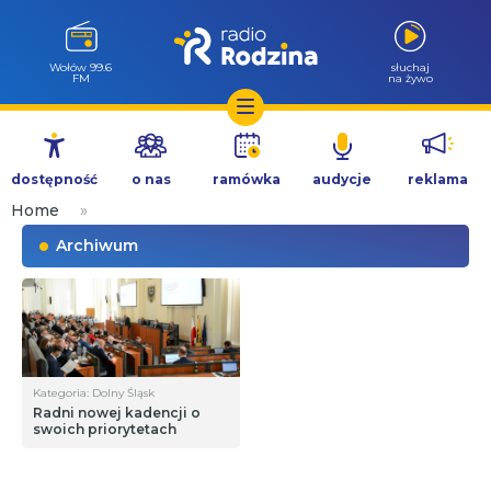
Wołów 99.6
słuchaj
FM
na żywo
Przejdź
do
dostępność
o nas
ramówka
audycje
reklama
treści
Home
»
Archiwum
Kategoria: Dolny Śląsk
Radni nowej kadencji o
swoich priorytetach