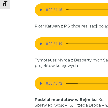
Toggle Font size
Piotr Karwan z PiS chce realizacji po
Tymoteusz Myrda z Bezpartyjnych S
projektów kolejowych.
Podział mandatów w Sejmiku
: Koal
Sprawiedliwość – 13, Trzecia Droga – 