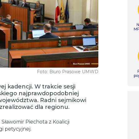
N
MP
Foto: Biuro Prasowe UMWD
po
j kadencji. W trakcie sesji
skiego najprawdopodobniej
ojewództwa. Radni sejmikowi
y zrealizować dla regionu.
ławomir Piechota z Koalicji
i petycyjnej.