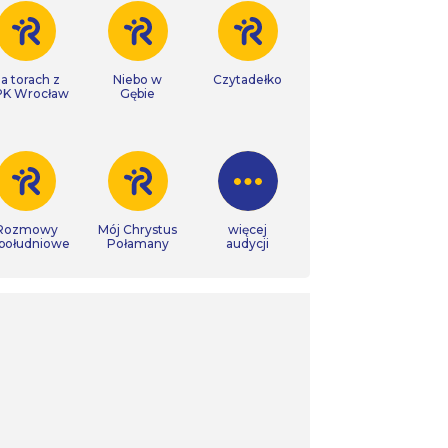
a torach z
Niebo w
Czytadełko
K Wrocław
Gębie
Rozmowy
Mój Chrystus
więcej
południowe
Połamany
audycji