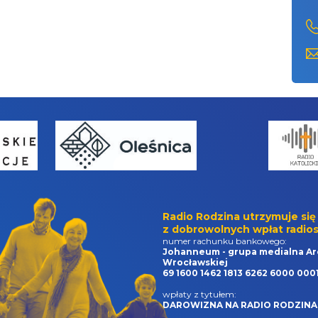
Radio Rodzina utrzymuje się
z dobrowolnych wpłat radios
numer rachunku bankowego:
Johanneum - grupa medialna Ar
Wrocławskiej
69 1600 1462 1813 6262 6000 000
wpłaty z tytułem:
DAROWIZNA NA RADIO RODZINA