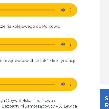
łączenia kolejowego do Polkowic.
amorządowców chce także kontynuacji
S
icja Obywatelska – 15, Prawo i
R
4, Bezpartyjni Samorządowcy – 3, Lewica