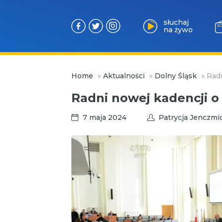
słuchaj
na żywo
Przejdź
Home
»
Aktualności
»
Dolny Śląsk
»
Radn
do
treści
Radni nowej kadencji o
7 maja 2024
Patrycja Jenczmi