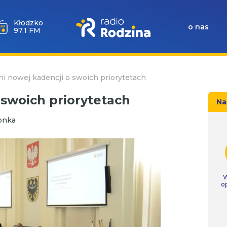
Kłodzko
o nas
97.1 FM
i nowej kadencji o swoich priorytetach
 swoich priorytetach
Na
onka
W
o