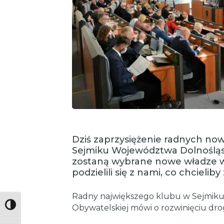
Dziś zaprzysiężenie radnych nowe
Sejmiku Województwa Dolnoślą
zostaną wybrane nowe władze w
podzielili się z nami, co chcielib
Radny największego klubu w Sejmiku S
Toggle High Contrast
Obywatelskiej mówi o rozwinięciu drog