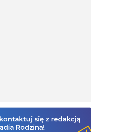
kontaktuj się z redakcją
adia Rodzina!