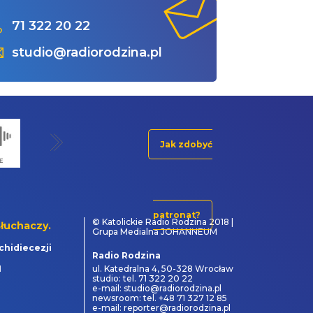
71 322 20 22
studio@radiorodzina.pl
Jak zdobyć
patronat?
© Katolickie Radio Rodzina 2018 |
łuchaczy.
Grupa Medialna JOHANNEUM
chidiecezji
Radio Rodzina
1
ul. Katedralna 4, 50-328 Wrocław
studio: tel. 71 322 20 22
e-mail: studio@radiorodzina.pl
newsroom: tel. +48 71 327 12 85
e-mail: reporter@radiorodzina.pl