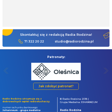
Skontaktuj się z redakcją Radia Rodzina!
71 322 20 22
studio@radiorodzina.pl
Patronaty:
Jak zdobyć patronat?
Radio Rodzina utrzymuje się z
© Radio Rodzina 2018 |
dobrowolnych wpłat radiosłuchaczy.
Grupa Medialna JOHANNEUM
numer rachunku bankowego:
Radio Rodzina
Johanneum - grupa medialna