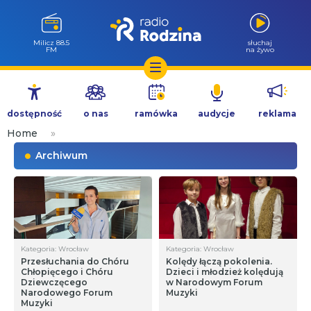
Milicz 88.5
słuchaj
FM
na żywo
Przejdź
do
dostępność
o nas
ramówka
audycje
reklama
treści
Home
»
Archiwum
Kategoria: Wrocław
Kategoria: Wrocław
Przesłuchania do Chóru
Kolędy łączą pokolenia.
Chłopięcego i Chóru
Dzieci i młodzież kolędują
Dziewczęcego
w Narodowym Forum
Narodowego Forum
Muzyki
Muzyki