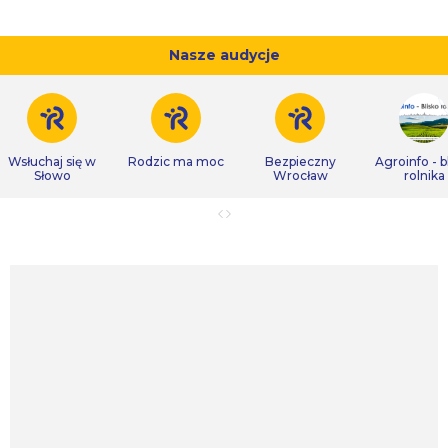
Nasze audycje
Wsłuchaj się w
Rodzic ma moc
Bezpieczny
Agroinfo - b
Słowo
Wrocław
rolnika