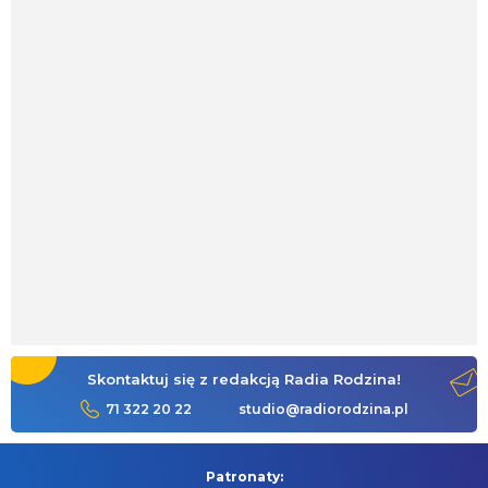
Skontaktuj się z redakcją Radia Rodzina!
71 322 20 22
studio@radiorodzina.pl
Patronaty: