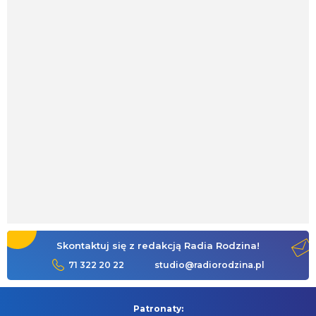
Skontaktuj się z redakcją Radia Rodzina!
71 322 20 22
studio@radiorodzina.pl
Patronaty: