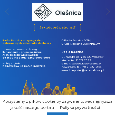
Jak zdobyć patronat?
Radio Rodzina utrzymuje się z
© Radio Rodzina 2018 |
dobrowolnych wpłat radiosłuchaczy.
Grupa Medialna JOHANNEUM
numer rachunku bankowego:
Radio Rodzina
Johanneum - grupa medialna
Archidiecezji Wrocławskiej
ul. Katedralna 4, 50-328 Wrocław
69 1600 1462 1813 6262 6000 0001
studio: tel. 71 322 20 22
wpłaty z tytułem:
e-mail: studio@radiorodzina.pl
DAROWIZNA NA RADIO RODZINA
newsroom: tel. +48 71 327 12 85
e-mail: reporter@radiorodzina.pl
Korzystamy z plików cookie by zagwarantować najwyższa
jakość naszego portalu
Poliyka prywatności