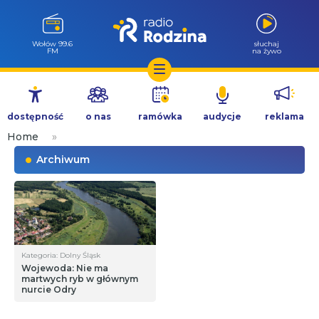
Wołów 99.6
słuchaj
FM
na żywo
Przejdź
do
dostępność
o nas
ramówka
audycje
reklama
treści
Home
»
Archiwum
Kategoria: Dolny Śląsk
Wojewoda: Nie ma
martwych ryb w głównym
nurcie Odry