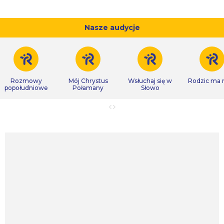
Nasze audycje
Rozmowy
Mój Chrystus
Wsłuchaj się w
Rodzic ma
popołudniowe
Połamany
Słowo