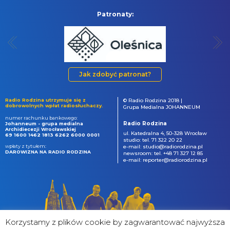
Patronaty:
Jak zdobyć patronat?
Radio Rodzina utrzymuje się z
© Radio Rodzina 2018 |
dobrowolnych wpłat radiosłuchaczy.
Grupa Medialna JOHANNEUM
numer rachunku bankowego:
Radio Rodzina
Johanneum - grupa medialna
Archidiecezji Wrocławskiej
ul. Katedralna 4, 50-328 Wrocław
69 1600 1462 1813 6262 6000 0001
studio: tel. 71 322 20 22
wpłaty z tytułem:
e-mail: studio@radiorodzina.pl
DAROWIZNA NA RADIO RODZINA
newsroom: tel. +48 71 327 12 85
e-mail: reporter@radiorodzina.pl
Korzystamy z plików cookie by zagwarantować najwyższa