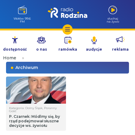
Wołów 99.6
słuchaj
FM
na żywo
Przejdź
do
dostępność
o nas
ramówka
audycje
reklama
treści
Home
»
Archiwum
Kategoria: Dolny Śląsk, Poranny
Gość
P. Czarnek: Módlmy się, by
rząd podejmował słuszne
decyzje ws. żywiołu