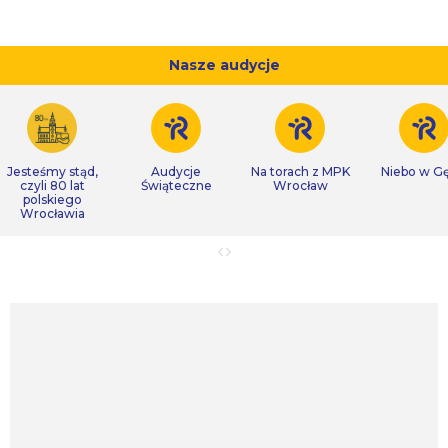
Nasze audycje
Jesteśmy stąd,
Audycje
Na torach z MPK
Niebo w Gę
czyli 80 lat
Świąteczne
Wrocław
polskiego
Wrocławia