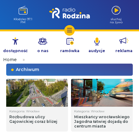
Kłodzko 97.1
słuchaj
FM
na żywo
Przejdź
do
dostępność
o nas
ramówka
audycje
reklama
treści
Home
»
Archiwum
Kategoria: Wrocław
Kategoria: Wrocław
Rozbudowa ulicy
Mieszkańcy wrocławskiego
Gajowickiej coraz bliżej
Jagodna łatwiej dojadą do
centrum miasta