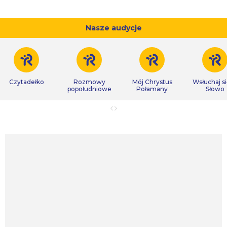
Nasze audycje
Czytadełko
Rozmowy
Mój Chrystus
Wsłuchaj s
popołudniowe
Połamany
Słowo