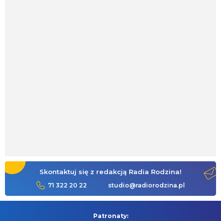
Skontaktuj się z redakcją Radia Rodzina!
71 322 20 22
studio@radiorodzina.pl
Patronaty: