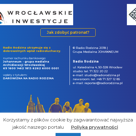
Jak zdobyć patronat?
Radio Rodzina utrzymuje się z
© Radio Rodzina 2018 |
dobrowolnych wpłat radiosłuchaczy.
Grupa Medialna JOHANNEUM
numer rachunku bankowego:
Radio Rodzina
Johanneum - grupa medialna
Archidiecezji Wrocławskiej
ul. Katedralna 4, 50-328 Wrocław
69 1600 1462 1813 6262 6000 0001
studio: tel. 71 322 20 22
wpłaty z tytułem:
e-mail: studio@radiorodzina.pl
DAROWIZNA NA RADIO RODZINA
newsroom: tel. +48 71 327 12 85
e-mail: reporter@radiorodzina.pl
Korzystamy z plików cookie by zagwarantować najwyższa
jakość naszego portalu
Poliyka prywatności