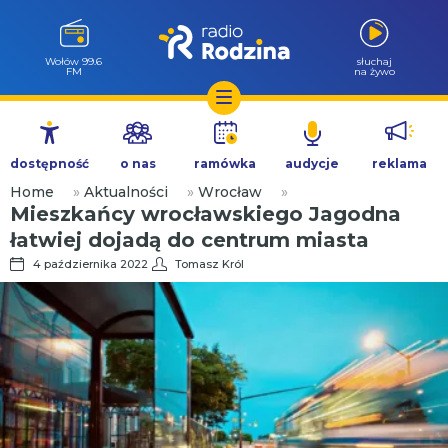
Milicz 88.5
słuchaj
FM
na żywo
Przejdź
do
dostępność
o nas
ramówka
audycje
reklama
treści
Home
»
Aktualności
»
Wrocław
»
Mieszkańcy wrocławskiego Jagodna
łatwiej dojadą do centrum miasta
4 października 2022
Tomasz Król