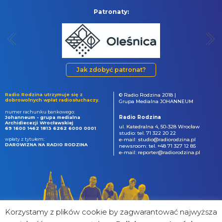
Patronaty:
Jak zdobyć patronat?
Radio Rodzina utrzymuje się z
© Radio Rodzina 2018 |
dobrowolnych wpłat radiosłuchaczy.
Grupa Medialna JOHANNEUM
numer rachunku bankowego:
Radio Rodzina
Johanneum - grupa medialna
Archidiecezji Wrocławskiej
ul. Katedralna 4, 50-328 Wrocław
69 1600 1462 1813 6262 6000 0001
studio: tel. 71 322 20 22
wpłaty z tytułem:
e-mail: studio@radiorodzina.pl
DAROWIZNA NA RADIO RODZINA
newsroom: tel. +48 71 327 12 85
e-mail: reporter@radiorodzina.pl
Korzystamy z plików cookie by zagwarantować najwyższa