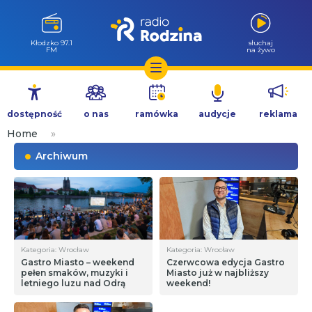
Wołów 99.6
słuchaj
FM
na żywo
Przejdź
do
dostępność
o nas
ramówka
audycje
reklama
treści
Home
»
Archiwum
Kategoria: Wrocław
Kategoria: Wrocław
Gastro Miasto – weekend
Czerwcowa edycja Gastro
pełen smaków, muzyki i
Miasto już w najbliższy
letniego luzu nad Odrą
weekend!