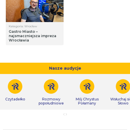
Kategoria: Wrocław
Gastro Miasto –
najsmaczniejsza impreza
Wrocławia
Nasze audycje
Czytadełko
Rozmowy
Mój Chrystus
Wsłuchaj s
popołudniowe
Połamany
Słowo